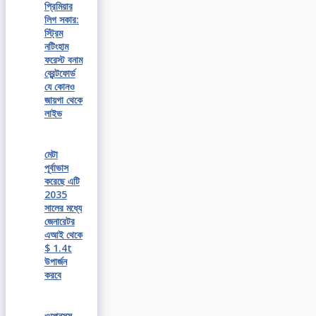
প্রিমিয়ার
লিগ সকার:
স্ট্রিম
নটিংহাম
ফরেস্ট বনাম
ব্রেন্টফোর্ড
যে কোনও
জায়গা থেকে
লাইভ
মেটা
পূর্বাভাস
করেছে এটি
2035
সালের মধ্যে
জেনারেটর
এআই থেকে
$ 1.4t
উপার্জন
করবে
ওপেনসুস