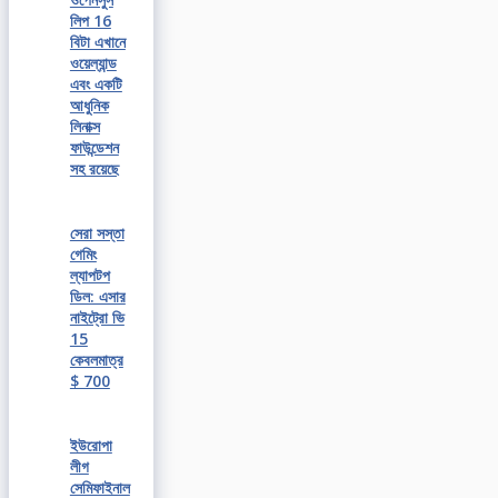
লিপ 16
বিটা এখানে
ওয়েল্যান্ড
এবং একটি
আধুনিক
লিনাক্স
ফাউন্ডেশন
সহ রয়েছে
সেরা সস্তা
গেমিং
ল্যাপটপ
ডিল: এসার
নাইট্রো ভি
15
কেবলমাত্র
$ 700
ইউরোপা
লীগ
সেমিফাইনাল