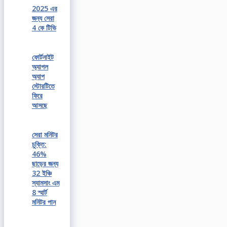
2025 এর
জন্য সেরা
4 কে টিভি
ফোর্টনাইট
অ্যাপল
অ্যাপ
স্টোরটিতে
ফিরে
আসছে
সেরা মনিটর
চুক্তি:
46%
ছাড়ের জন্য
32 ইঞ্চি
স্যামসাং এম
8 স্মার্ট
মনিটর পান