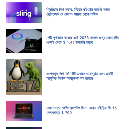
প্রিমিয়ার লিগ সকার: স্ট্রিম নটিংহাম ফরেস্ট বনাম
ব্রেন্টফোর্ড যে কোনও জায়গা থেকে লাইভ
মেটা পূর্বাভাস করেছে এটি 2035 সালের মধ্যে জেনারেটর
এআই থেকে $ 1.4t উপার্জন করবে
ওপেনসুস লিপ 16 বিটা এখানে ওয়েল্যান্ড এবং একটি
আধুনিক লিনাক্স ফাউন্ডেশন সহ রয়েছে
সেরা সস্তা গেমিং ল্যাপটপ ডিল: এসার নাইট্রো ভি 15
কেবলমাত্র $ 700