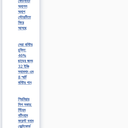
ফোর্টনাইট
অ্যাপল
অ্যাপ
স্টোরটিতে
ফিরে
আসছে
সেরা মনিটর
চুক্তি:
46%
ছাড়ের জন্য
32 ইঞ্চি
স্যামসাং এম
8 স্মার্ট
মনিটর পান
প্রিমিয়ার
লিগ সকার:
স্ট্রিম
নটিংহাম
ফরেস্ট বনাম
ব্রেন্টফোর্ড