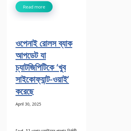
Read more
ওপেনাই রোলস ব্যাক
আপডেট যা
চ্যাটজিপিটিকে ‘খুব
সাইকোফ্যান্ট-ওয়াই’
করেছে
April 30, 2025
[ad_1] ওপেনএআইয়ের প্রধান নির্বাহী