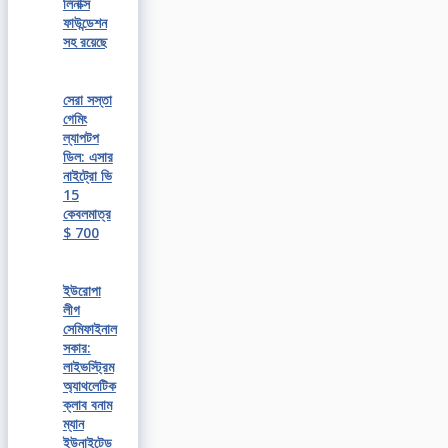
লিনাক্স
ফাউন্ডেশন
সহ রয়েছে
সেরা সস্তা
গেমিং
ল্যাপটপ
ডিল: এসার
নাইট্রো ভি
15
কেবলমাত্র
$ 700
ইউরোপা
লীগ
সেমিফাইনাল
সকার:
লাইভস্ট্রিম
অ্যাথলেটিক
ক্লাব বনাম
ম্যান
ইউনাইটেড