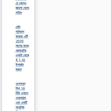
যে কোনও
জায়গা থেকে
লাইভ
মেটা
পূর্বাভাস
করেছে এটি
2035
সালের মধ্যে
জেনারেটর
এআই থেকে
$ 1.4t
উপার্জন
করবে
ওপেনসুস
লিপ 16
বিটা এখানে
ওয়েল্যান্ড
এবং একটি
আধুনিক