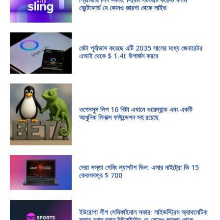
ব্রেন্টফোর্ড যে কোনও জায়গা থেকে লাইভ
মেটা পূর্বাভাস করেছে এটি 2035 সালের মধ্যে জেনারেটর
এআই থেকে $ 1.4t উপার্জন করবে
ওপেনসুস লিপ 16 বিটা এখানে ওয়েল্যান্ড এবং একটি
আধুনিক লিনাক্স ফাউন্ডেশন সহ রয়েছে
সেরা সস্তা গেমিং ল্যাপটপ ডিল: এসার নাইট্রো ভি 15
কেবলমাত্র $ 700
ইউরোপা লীগ সেমিফাইনাল সকার: লাইভস্ট্রিম অ্যাথলেটিক
ক্লাব বনাম ম্যান ইউনাইটেড যে কোনও জায়গা থেকে