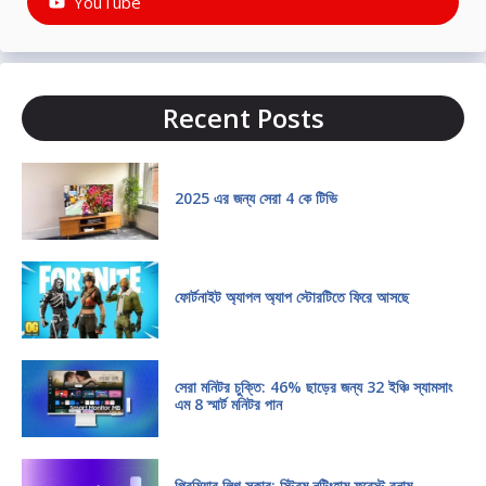
YouTube
Recent Posts
2025 এর জন্য সেরা 4 কে টিভি
ফোর্টনাইট অ্যাপল অ্যাপ স্টোরটিতে ফিরে আসছে
সেরা মনিটর চুক্তি: 46% ছাড়ের জন্য 32 ইঞ্চি স্যামসাং
এম 8 স্মার্ট মনিটর পান
প্রিমিয়ার লিগ সকার: স্ট্রিম নটিংহাম ফরেস্ট বনাম