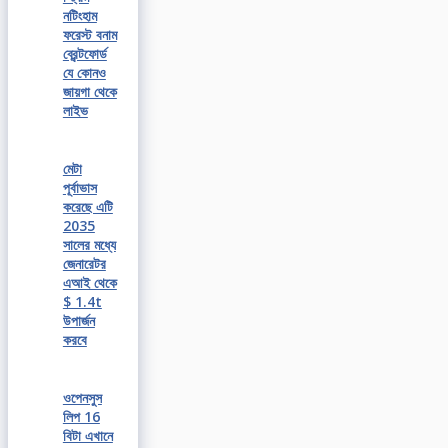
নটিংহাম
ফরেস্ট বনাম
ব্রেন্টফোর্ড
যে কোনও
জায়গা থেকে
লাইভ
মেটা
পূর্বাভাস
করেছে এটি
2035
সালের মধ্যে
জেনারেটর
এআই থেকে
$ 1.4t
উপার্জন
করবে
ওপেনসুস
লিপ 16
বিটা এখানে