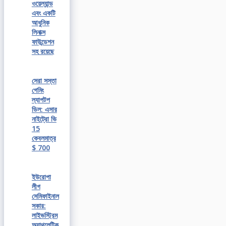
ওয়েল্যান্ড
এবং একটি
আধুনিক
লিনাক্স
ফাউন্ডেশন
সহ রয়েছে
সেরা সস্তা
গেমিং
ল্যাপটপ
ডিল: এসার
নাইট্রো ভি
15
কেবলমাত্র
$ 700
ইউরোপা
লীগ
সেমিফাইনাল
সকার:
লাইভস্ট্রিম
অ্যাথলেটিক