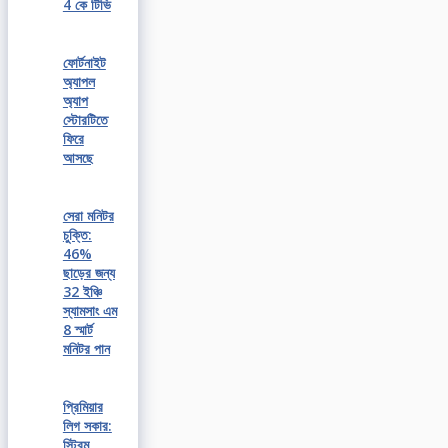
4 কে টিভি
ফোর্টনাইট
অ্যাপল
অ্যাপ
স্টোরটিতে
ফিরে
আসছে
সেরা মনিটর
চুক্তি:
46%
ছাড়ের জন্য
32 ইঞ্চি
স্যামসাং এম
8 স্মার্ট
মনিটর পান
প্রিমিয়ার
লিগ সকার:
স্ট্রিম