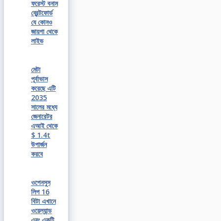
ফরেস্ট বনাম
ব্রেন্টফোর্ড
যে কোনও
জায়গা থেকে
লাইভ
মেটা
পূর্বাভাস
করেছে এটি
2035
সালের মধ্যে
জেনারেটর
এআই থেকে
$ 1.4t
উপার্জন
করবে
ওপেনসুস
লিপ 16
বিটা এখানে
ওয়েল্যান্ড
এবং একটি