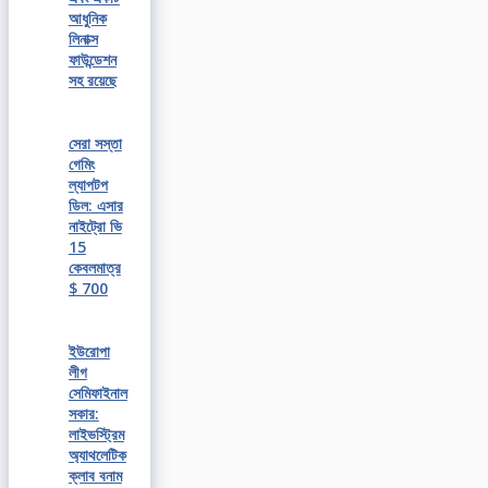
আধুনিক
লিনাক্স
ফাউন্ডেশন
সহ রয়েছে
সেরা সস্তা
গেমিং
ল্যাপটপ
ডিল: এসার
নাইট্রো ভি
15
কেবলমাত্র
$ 700
ইউরোপা
লীগ
সেমিফাইনাল
সকার:
লাইভস্ট্রিম
অ্যাথলেটিক
ক্লাব বনাম