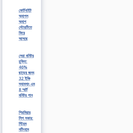
ফোর্টনাইট
অ্যাপল
অ্যাপ
স্টোরটিতে
ফিরে
আসছে
সেরা মনিটর
চুক্তি:
46%
ছাড়ের জন্য
32 ইঞ্চি
স্যামসাং এম
8 স্মার্ট
মনিটর পান
প্রিমিয়ার
লিগ সকার:
স্ট্রিম
নটিংহাম