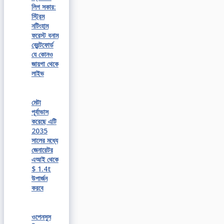
লিগ সকার:
স্ট্রিম
নটিংহাম
ফরেস্ট বনাম
ব্রেন্টফোর্ড
যে কোনও
জায়গা থেকে
লাইভ
মেটা
পূর্বাভাস
করেছে এটি
2035
সালের মধ্যে
জেনারেটর
এআই থেকে
$ 1.4t
উপার্জন
করবে
ওপেনসুস