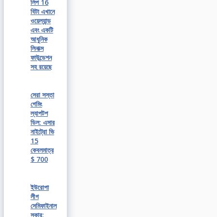
লিপ 16
বিটা এখানে
ওয়েল্যান্ড
এবং একটি
আধুনিক
লিনাক্স
ফাউন্ডেশন
সহ রয়েছে
সেরা সস্তা
গেমিং
ল্যাপটপ
ডিল: এসার
নাইট্রো ভি
15
কেবলমাত্র
$ 700
ইউরোপা
লীগ
সেমিফাইনাল
সকার: