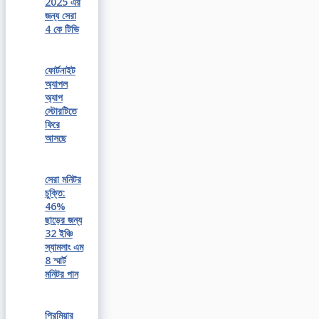
2025 এর
জন্য সেরা
4 কে টিভি
ফোর্টনাইট
অ্যাপল
অ্যাপ
স্টোরটিতে
ফিরে
আসছে
সেরা মনিটর
চুক্তি:
46%
ছাড়ের জন্য
32 ইঞ্চি
স্যামসাং এম
8 স্মার্ট
মনিটর পান
প্রিমিয়ার