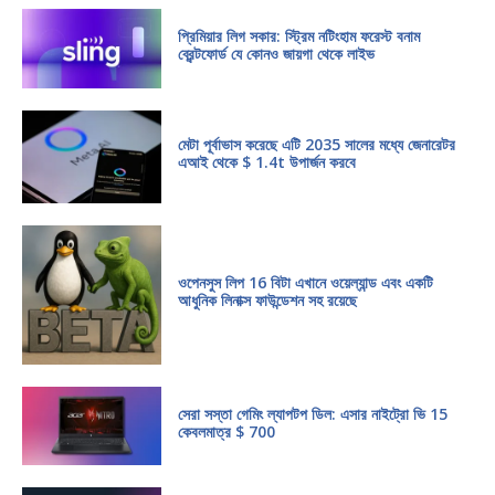
প্রিমিয়ার লিগ সকার: স্ট্রিম নটিংহাম ফরেস্ট বনাম
ব্রেন্টফোর্ড যে কোনও জায়গা থেকে লাইভ
মেটা পূর্বাভাস করেছে এটি 2035 সালের মধ্যে জেনারেটর
এআই থেকে $ 1.4t উপার্জন করবে
ওপেনসুস লিপ 16 বিটা এখানে ওয়েল্যান্ড এবং একটি
আধুনিক লিনাক্স ফাউন্ডেশন সহ রয়েছে
সেরা সস্তা গেমিং ল্যাপটপ ডিল: এসার নাইট্রো ভি 15
কেবলমাত্র $ 700