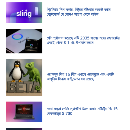
প্রিমিয়ার লিগ সকার: স্ট্রিম নটিংহাম ফরেস্ট বনাম
ব্রেন্টফোর্ড যে কোনও জায়গা থেকে লাইভ
মেটা পূর্বাভাস করেছে এটি 2035 সালের মধ্যে জেনারেটর
এআই থেকে $ 1.4t উপার্জন করবে
ওপেনসুস লিপ 16 বিটা এখানে ওয়েল্যান্ড এবং একটি
আধুনিক লিনাক্স ফাউন্ডেশন সহ রয়েছে
সেরা সস্তা গেমিং ল্যাপটপ ডিল: এসার নাইট্রো ভি 15
কেবলমাত্র $ 700