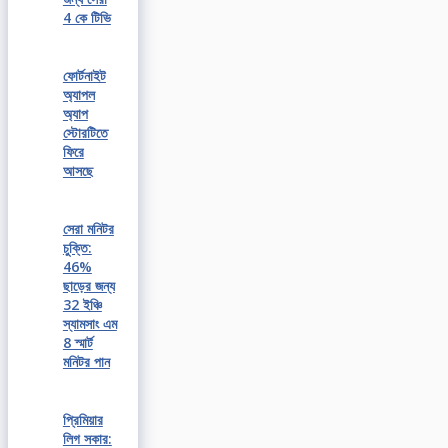
4 কে টিভি
ফোর্টনাইট
অ্যাপল
অ্যাপ
স্টোরটিতে
ফিরে
আসছে
সেরা মনিটর
চুক্তি:
46%
ছাড়ের জন্য
32 ইঞ্চি
স্যামসাং এম
8 স্মার্ট
মনিটর পান
প্রিমিয়ার
লিগ সকার: