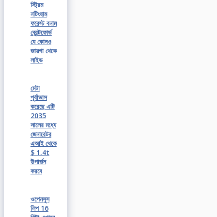
স্ট্রিম
নটিংহাম
ফরেস্ট বনাম
ব্রেন্টফোর্ড
যে কোনও
জায়গা থেকে
লাইভ
মেটা
পূর্বাভাস
করেছে এটি
2035
সালের মধ্যে
জেনারেটর
এআই থেকে
$ 1.4t
উপার্জন
করবে
ওপেনসুস
লিপ 16