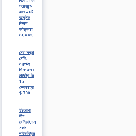
বিটা এখানে
ওয়েল্যান্ড
এবং একটি
আধুনিক
লিনাক্স
ফাউন্ডেশন
সহ রয়েছে
সেরা সস্তা
গেমিং
ল্যাপটপ
ডিল: এসার
নাইট্রো ভি
15
কেবলমাত্র
$ 700
ইউরোপা
লীগ
সেমিফাইনাল
সকার:
লাইভস্ট্রিম