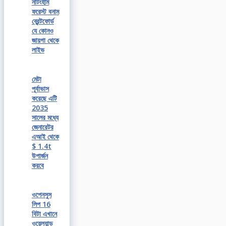
নটিংহাম
ফরেস্ট বনাম
ব্রেন্টফোর্ড
যে কোনও
জায়গা থেকে
লাইভ
মেটা
পূর্বাভাস
করেছে এটি
2035
সালের মধ্যে
জেনারেটর
এআই থেকে
$ 1.4t
উপার্জন
করবে
ওপেনসুস
লিপ 16
বিটা এখানে
ওয়েল্যান্ড