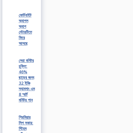
ফোর্টনাইট
অ্যাপল
অ্যাপ
স্টোরটিতে
ফিরে
আসছে
সেরা মনিটর
চুক্তি:
46%
ছাড়ের জন্য
32 ইঞ্চি
স্যামসাং এম
8 স্মার্ট
মনিটর পান
প্রিমিয়ার
লিগ সকার:
স্ট্রিম