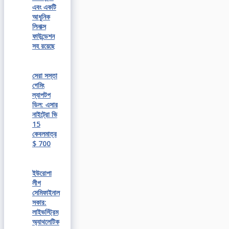
এবং একটি
আধুনিক
লিনাক্স
ফাউন্ডেশন
সহ রয়েছে
সেরা সস্তা
গেমিং
ল্যাপটপ
ডিল: এসার
নাইট্রো ভি
15
কেবলমাত্র
$ 700
ইউরোপা
লীগ
সেমিফাইনাল
সকার:
লাইভস্ট্রিম
অ্যাথলেটিক