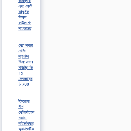
ওয়েল্যান্ড
এবং একটি
আধুনিক
লিনাক্স
ফাউন্ডেশন
সহ রয়েছে
সেরা সস্তা
গেমিং
ল্যাপটপ
ডিল: এসার
নাইট্রো ভি
15
কেবলমাত্র
$ 700
ইউরোপা
লীগ
সেমিফাইনাল
সকার:
লাইভস্ট্রিম
অ্যাথলেটিক