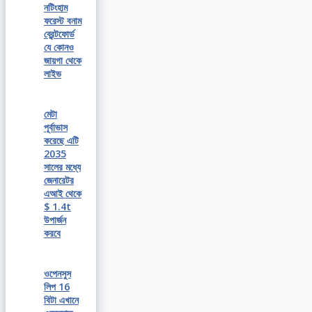
নটিংহাম
ফরেস্ট বনাম
ব্রেন্টফোর্ড
যে কোনও
জায়গা থেকে
লাইভ
মেটা
পূর্বাভাস
করেছে এটি
2035
সালের মধ্যে
জেনারেটর
এআই থেকে
$ 1.4t
উপার্জন
করবে
ওপেনসুস
লিপ 16
বিটা এখানে