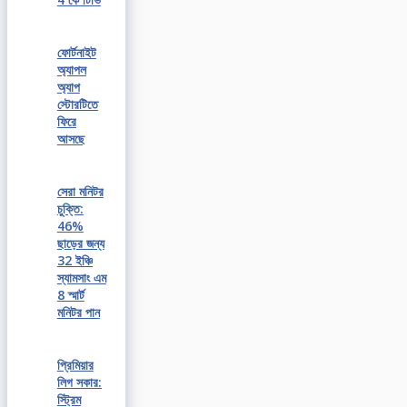
ফোর্টনাইট
অ্যাপল
অ্যাপ
স্টোরটিতে
ফিরে
আসছে
সেরা মনিটর
চুক্তি:
46%
ছাড়ের জন্য
32 ইঞ্চি
স্যামসাং এম
8 স্মার্ট
মনিটর পান
প্রিমিয়ার
লিগ সকার:
স্ট্রিম