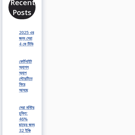
Recent
Posts
2025 এর
জন্য সেরা
4 কে টিভি
ফোর্টনাইট
অ্যাপল
অ্যাপ
স্টোরটিতে
ফিরে
আসছে
সেরা মনিটর
চুক্তি:
46%
ছাড়ের জন্য
32 ইঞ্চি