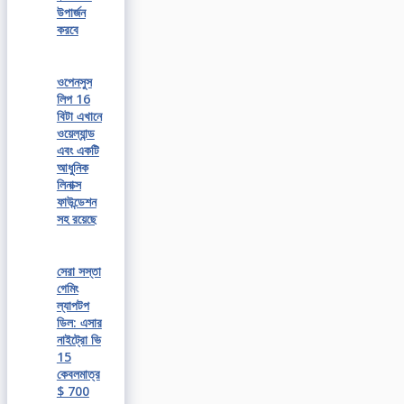
উপার্জন
করবে
ওপেনসুস
লিপ 16
বিটা এখানে
ওয়েল্যান্ড
এবং একটি
আধুনিক
লিনাক্স
ফাউন্ডেশন
সহ রয়েছে
সেরা সস্তা
গেমিং
ল্যাপটপ
ডিল: এসার
নাইট্রো ভি
15
কেবলমাত্র
$ 700