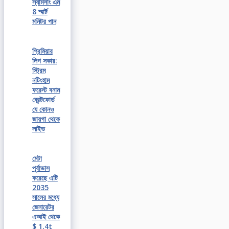
স্যামসাং এম
8 স্মার্ট
মনিটর পান
প্রিমিয়ার
লিগ সকার:
স্ট্রিম
নটিংহাম
ফরেস্ট বনাম
ব্রেন্টফোর্ড
যে কোনও
জায়গা থেকে
লাইভ
মেটা
পূর্বাভাস
করেছে এটি
2035
সালের মধ্যে
জেনারেটর
এআই থেকে
$ 1.4t