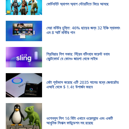
ফোর্টনাইট অ্যাপল অ্যাপ স্টোরটিতে ফিরে আসছে
সেরা মনিটর চুক্তি: 46% ছাড়ের জন্য 32 ইঞ্চি স্যামসাং
এম 8 স্মার্ট মনিটর পান
প্রিমিয়ার লিগ সকার: স্ট্রিম নটিংহাম ফরেস্ট বনাম
ব্রেন্টফোর্ড যে কোনও জায়গা থেকে লাইভ
মেটা পূর্বাভাস করেছে এটি 2035 সালের মধ্যে জেনারেটর
এআই থেকে $ 1.4t উপার্জন করবে
ওপেনসুস লিপ 16 বিটা এখানে ওয়েল্যান্ড এবং একটি
আধুনিক লিনাক্স ফাউন্ডেশন সহ রয়েছে