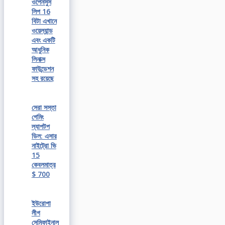
ওপেনসুস
লিপ 16
বিটা এখানে
ওয়েল্যান্ড
এবং একটি
আধুনিক
লিনাক্স
ফাউন্ডেশন
সহ রয়েছে
সেরা সস্তা
গেমিং
ল্যাপটপ
ডিল: এসার
নাইট্রো ভি
15
কেবলমাত্র
$ 700
ইউরোপা
লীগ
সেমিফাইনাল