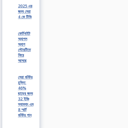
2025 এর
জন্য সেরা
4 কে টিভি
ফোর্টনাইট
অ্যাপল
অ্যাপ
স্টোরটিতে
ফিরে
আসছে
সেরা মনিটর
চুক্তি:
46%
ছাড়ের জন্য
32 ইঞ্চি
স্যামসাং এম
8 স্মার্ট
মনিটর পান