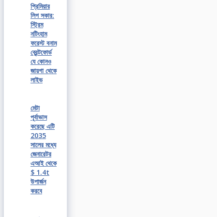
প্রিমিয়ার
লিগ সকার:
স্ট্রিম
নটিংহাম
ফরেস্ট বনাম
ব্রেন্টফোর্ড
যে কোনও
জায়গা থেকে
লাইভ
মেটা
পূর্বাভাস
করেছে এটি
2035
সালের মধ্যে
জেনারেটর
এআই থেকে
$ 1.4t
উপার্জন
করবে