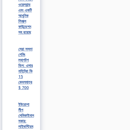
ওয়েল্যান্ড
এবং একটি
আধুনিক
লিনাক্স
ফাউন্ডেশন
সহ রয়েছে
সেরা সস্তা
গেমিং
ল্যাপটপ
ডিল: এসার
নাইট্রো ভি
15
কেবলমাত্র
$ 700
ইউরোপা
লীগ
সেমিফাইনাল
সকার:
লাইভস্ট্রিম