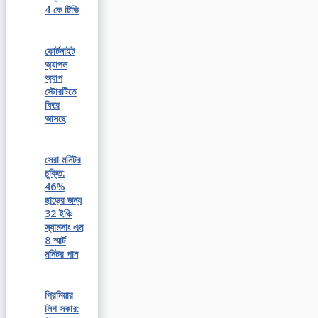
4 কে টিভি
ফোর্টনাইট
অ্যাপল
অ্যাপ
স্টোরটিতে
ফিরে
আসছে
সেরা মনিটর
চুক্তি:
46%
ছাড়ের জন্য
32 ইঞ্চি
স্যামসাং এম
8 স্মার্ট
মনিটর পান
প্রিমিয়ার
লিগ সকার: