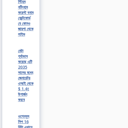
স্ট্রিম
নটিংহাম
ফরেস্ট বনাম
ব্রেন্টফোর্ড
যে কোনও
জায়গা থেকে
লাইভ
মেটা
পূর্বাভাস
করেছে এটি
2035
সালের মধ্যে
জেনারেটর
এআই থেকে
$ 1.4t
উপার্জন
করবে
ওপেনসুস
লিপ 16
বিটা এখানে