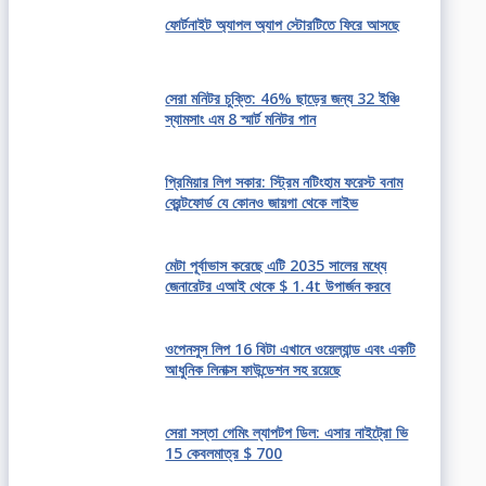
ফোর্টনাইট অ্যাপল অ্যাপ স্টোরটিতে ফিরে আসছে
সেরা মনিটর চুক্তি: 46% ছাড়ের জন্য 32 ইঞ্চি
স্যামসাং এম 8 স্মার্ট মনিটর পান
প্রিমিয়ার লিগ সকার: স্ট্রিম নটিংহাম ফরেস্ট বনাম
ব্রেন্টফোর্ড যে কোনও জায়গা থেকে লাইভ
মেটা পূর্বাভাস করেছে এটি 2035 সালের মধ্যে
জেনারেটর এআই থেকে $ 1.4t উপার্জন করবে
ওপেনসুস লিপ 16 বিটা এখানে ওয়েল্যান্ড এবং একটি
আধুনিক লিনাক্স ফাউন্ডেশন সহ রয়েছে
সেরা সস্তা গেমিং ল্যাপটপ ডিল: এসার নাইট্রো ভি
15 কেবলমাত্র $ 700