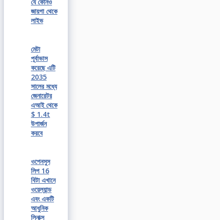
যে কোনও
জায়গা থেকে
লাইভ
মেটা
পূর্বাভাস
করেছে এটি
2035
সালের মধ্যে
জেনারেটর
এআই থেকে
$ 1.4t
উপার্জন
করবে
ওপেনসুস
লিপ 16
বিটা এখানে
ওয়েল্যান্ড
এবং একটি
আধুনিক
লিনাক্স