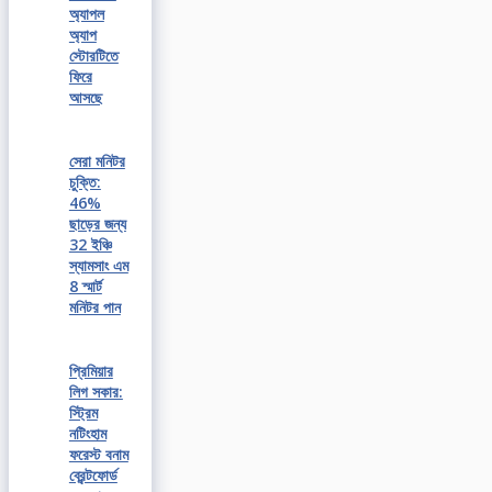
অ্যাপল
অ্যাপ
স্টোরটিতে
ফিরে
আসছে
সেরা মনিটর
চুক্তি:
46%
ছাড়ের জন্য
32 ইঞ্চি
স্যামসাং এম
8 স্মার্ট
মনিটর পান
প্রিমিয়ার
লিগ সকার:
স্ট্রিম
নটিংহাম
ফরেস্ট বনাম
ব্রেন্টফোর্ড