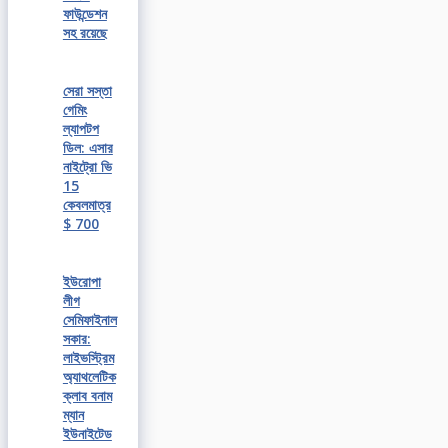
ফাউন্ডেশন
সহ রয়েছে
সেরা সস্তা
গেমিং
ল্যাপটপ
ডিল: এসার
নাইট্রো ভি
15
কেবলমাত্র
$ 700
ইউরোপা
লীগ
সেমিফাইনাল
সকার:
লাইভস্ট্রিম
অ্যাথলেটিক
ক্লাব বনাম
ম্যান
ইউনাইটেড