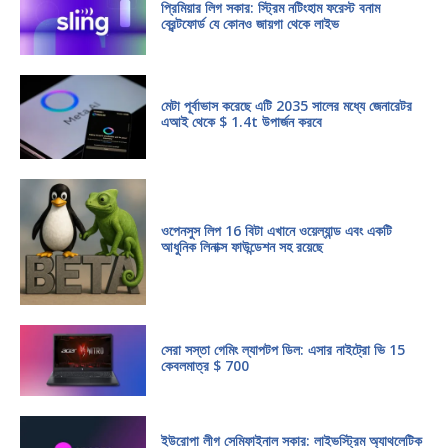
প্রিমিয়ার লিগ সকার: স্ট্রিম নটিংহাম ফরেস্ট বনাম
ব্রেন্টফোর্ড যে কোনও জায়গা থেকে লাইভ
মেটা পূর্বাভাস করেছে এটি 2035 সালের মধ্যে জেনারেটর
এআই থেকে $ 1.4t উপার্জন করবে
ওপেনসুস লিপ 16 বিটা এখানে ওয়েল্যান্ড এবং একটি
আধুনিক লিনাক্স ফাউন্ডেশন সহ রয়েছে
সেরা সস্তা গেমিং ল্যাপটপ ডিল: এসার নাইট্রো ভি 15
কেবলমাত্র $ 700
ইউরোপা লীগ সেমিফাইনাল সকার: লাইভস্ট্রিম অ্যাথলেটিক