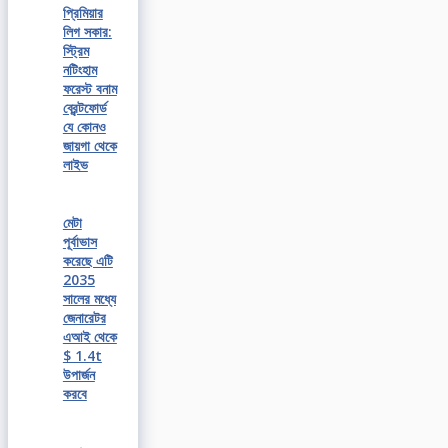
প্রিমিয়ার
লিগ সকার:
স্ট্রিম
নটিংহাম
ফরেস্ট বনাম
ব্রেন্টফোর্ড
যে কোনও
জায়গা থেকে
লাইভ
মেটা
পূর্বাভাস
করেছে এটি
2035
সালের মধ্যে
জেনারেটর
এআই থেকে
$ 1.4t
উপার্জন
করবে