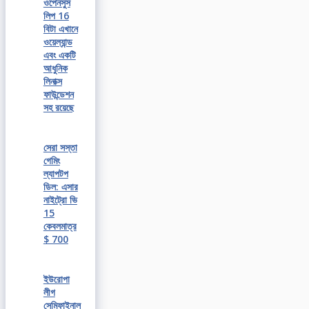
ওপেনসুস
লিপ 16
বিটা এখানে
ওয়েল্যান্ড
এবং একটি
আধুনিক
লিনাক্স
ফাউন্ডেশন
সহ রয়েছে
সেরা সস্তা
গেমিং
ল্যাপটপ
ডিল: এসার
নাইট্রো ভি
15
কেবলমাত্র
$ 700
ইউরোপা
লীগ
সেমিফাইনাল