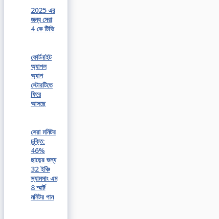
2025 এর
জন্য সেরা
4 কে টিভি
ফোর্টনাইট
অ্যাপল
অ্যাপ
স্টোরটিতে
ফিরে
আসছে
সেরা মনিটর
চুক্তি:
46%
ছাড়ের জন্য
32 ইঞ্চি
স্যামসাং এম
8 স্মার্ট
মনিটর পান