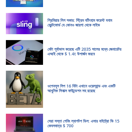
প্রিমিয়ার লিগ সকার: স্ট্রিম নটিংহাম ফরেস্ট বনাম
ব্রেন্টফোর্ড যে কোনও জায়গা থেকে লাইভ
মেটা পূর্বাভাস করেছে এটি 2035 সালের মধ্যে জেনারেটর
এআই থেকে $ 1.4t উপার্জন করবে
ওপেনসুস লিপ 16 বিটা এখানে ওয়েল্যান্ড এবং একটি
আধুনিক লিনাক্স ফাউন্ডেশন সহ রয়েছে
সেরা সস্তা গেমিং ল্যাপটপ ডিল: এসার নাইট্রো ভি 15
কেবলমাত্র $ 700