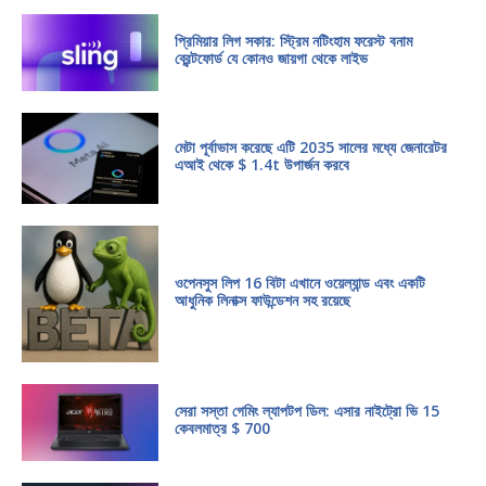
প্রিমিয়ার লিগ সকার: স্ট্রিম নটিংহাম ফরেস্ট বনাম
ব্রেন্টফোর্ড যে কোনও জায়গা থেকে লাইভ
মেটা পূর্বাভাস করেছে এটি 2035 সালের মধ্যে জেনারেটর
এআই থেকে $ 1.4t উপার্জন করবে
ওপেনসুস লিপ 16 বিটা এখানে ওয়েল্যান্ড এবং একটি
আধুনিক লিনাক্স ফাউন্ডেশন সহ রয়েছে
সেরা সস্তা গেমিং ল্যাপটপ ডিল: এসার নাইট্রো ভি 15
কেবলমাত্র $ 700