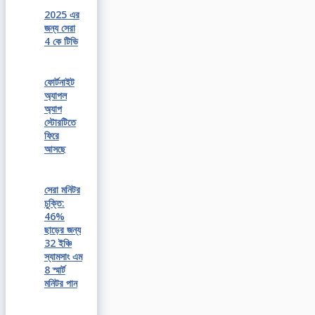
2025 এর
জন্য সেরা
4 কে টিভি
ফোর্টনাইট
অ্যাপল
অ্যাপ
স্টোরটিতে
ফিরে
আসছে
সেরা মনিটর
চুক্তি:
46%
ছাড়ের জন্য
32 ইঞ্চি
স্যামসাং এম
8 স্মার্ট
মনিটর পান