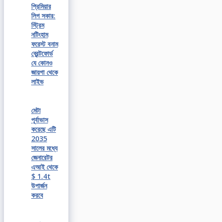
প্রিমিয়ার
লিগ সকার:
স্ট্রিম
নটিংহাম
ফরেস্ট বনাম
ব্রেন্টফোর্ড
যে কোনও
জায়গা থেকে
লাইভ
মেটা
পূর্বাভাস
করেছে এটি
2035
সালের মধ্যে
জেনারেটর
এআই থেকে
$ 1.4t
উপার্জন
করবে