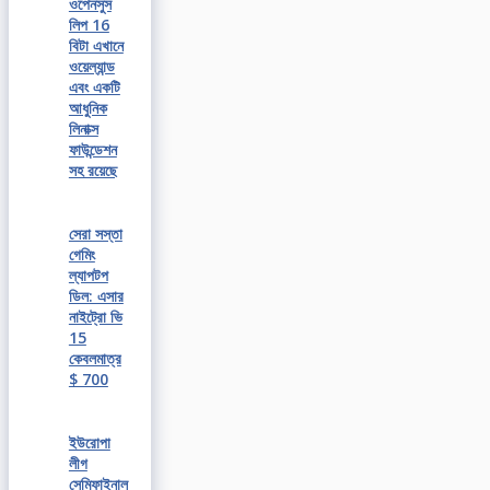
ওপেনসুস
লিপ 16
বিটা এখানে
ওয়েল্যান্ড
এবং একটি
আধুনিক
লিনাক্স
ফাউন্ডেশন
সহ রয়েছে
সেরা সস্তা
গেমিং
ল্যাপটপ
ডিল: এসার
নাইট্রো ভি
15
কেবলমাত্র
$ 700
ইউরোপা
লীগ
সেমিফাইনাল