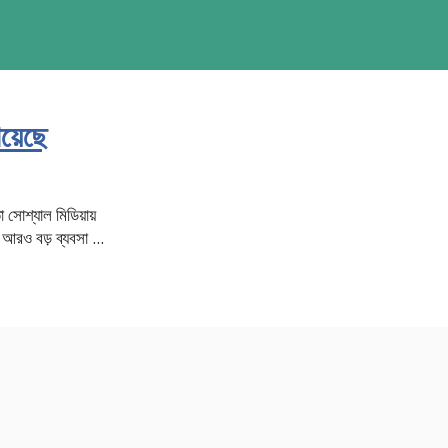
য়েছে
োশ্যাল মিডিয়ায়
রও বড় ব্যবসা ...