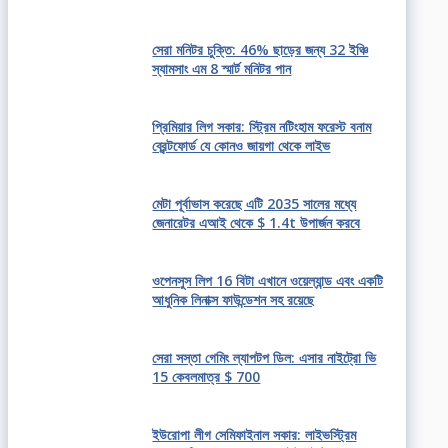
সেরা মনিটর চুক্তি: 46% ছাড়ের জন্য 32 ইঞ্চি
স্যামসাং এম 8 স্মার্ট মনিটর পান
প্রিমিয়ার লিগ সকার: স্ট্রিম নটিংহাম ফরেস্ট বনাম
ব্রেন্টফোর্ড যে কোনও জায়গা থেকে লাইভ
মেটা পূর্বাভাস করেছে এটি 2035 সালের মধ্যে
জেনারেটর এআই থেকে $ 1.4t উপার্জন করবে
ওপেনসুস লিপ 16 বিটা এখানে ওয়েল্যান্ড এবং একটি
আধুনিক লিনাক্স ফাউন্ডেশন সহ রয়েছে
সেরা সস্তা গেমিং ল্যাপটপ ডিল: এসার নাইট্রো ভি
15 কেবলমাত্র $ 700
ইউরোপা লীগ সেমিফাইনাল সকার: লাইভস্ট্রিম