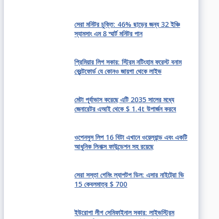
সেরা মনিটর চুক্তি: 46% ছাড়ের জন্য 32 ইঞ্চি
স্যামসাং এম 8 স্মার্ট মনিটর পান
প্রিমিয়ার লিগ সকার: স্ট্রিম নটিংহাম ফরেস্ট বনাম
ব্রেন্টফোর্ড যে কোনও জায়গা থেকে লাইভ
মেটা পূর্বাভাস করেছে এটি 2035 সালের মধ্যে
জেনারেটর এআই থেকে $ 1.4t উপার্জন করবে
ওপেনসুস লিপ 16 বিটা এখানে ওয়েল্যান্ড এবং একটি
আধুনিক লিনাক্স ফাউন্ডেশন সহ রয়েছে
সেরা সস্তা গেমিং ল্যাপটপ ডিল: এসার নাইট্রো ভি
15 কেবলমাত্র $ 700
ইউরোপা লীগ সেমিফাইনাল সকার: লাইভস্ট্রিম