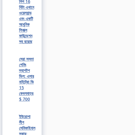
লিপ 16
বিটা এখানে
ওয়েল্যান্ড
এবং একটি
আধুনিক
লিনাক্স
ফাউন্ডেশন
সহ রয়েছে
সেরা সস্তা
গেমিং
ল্যাপটপ
ডিল: এসার
নাইট্রো ভি
15
কেবলমাত্র
$ 700
ইউরোপা
লীগ
সেমিফাইনাল
সকার: