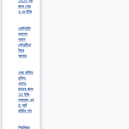
2025 এর
জন্য সেরা
4 কে টিভি
ফোর্টনাইট
অ্যাপল
অ্যাপ
স্টোরটিতে
ফিরে
আসছে
সেরা মনিটর
চুক্তি:
46%
ছাড়ের জন্য
32 ইঞ্চি
স্যামসাং এম
8 স্মার্ট
মনিটর পান
প্রিমিয়ার