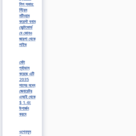
লিগ সকার:
স্ট্রিম
নটিংহাম
ফরেস্ট বনাম
ব্রেন্টফোর্ড
যে কোনও
জায়গা থেকে
লাইভ
মেটা
পূর্বাভাস
করেছে এটি
2035
সালের মধ্যে
জেনারেটর
এআই থেকে
$ 1.4t
উপার্জন
করবে
ওপেনসুস