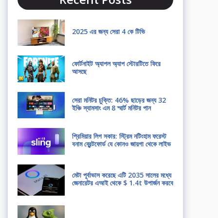
2025 এর জন্য সেরা 4 কে টিভি
ফোর্টনাইট অ্যাপল অ্যাপ স্টোরটিতে ফিরে
আসছে
সেরা মনিটর চুক্তি: 46% ছাড়ের জন্য 32
ইঞ্চি স্যামসাং এম 8 স্মার্ট মনিটর পান
প্রিমিয়ার লিগ সকার: স্ট্রিম নটিংহাম ফরেস্ট
বনাম ব্রেন্টফোর্ড যে কোনও জায়গা থেকে লাইভ
মেটা পূর্বাভাস করেছে এটি 2035 সালের মধ্যে
জেনারেটর এআই থেকে $ 1.4t উপার্জন করবে