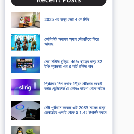
2025 এর জন্য সেরা 4 কে টিভি
ফোর্টনাইট অ্যাপল অ্যাপ স্টোরটিতে ফিরে
আসছে
সেরা মনিটর চুক্তি: 46% ছাড়ের জন্য 32
ইঞ্চি স্যামসাং এম 8 স্মার্ট মনিটর পান
প্রিমিয়ার লিগ সকার: স্ট্রিম নটিংহাম ফরেস্ট
বনাম ব্রেন্টফোর্ড যে কোনও জায়গা থেকে লাইভ
মেটা পূর্বাভাস করেছে এটি 2035 সালের মধ্যে
জেনারেটর এআই থেকে $ 1.4t উপার্জন করবে