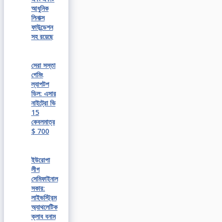
আধুনিক
লিনাক্স
ফাউন্ডেশন
সহ রয়েছে
সেরা সস্তা
গেমিং
ল্যাপটপ
ডিল: এসার
নাইট্রো ভি
15
কেবলমাত্র
$ 700
ইউরোপা
লীগ
সেমিফাইনাল
সকার:
লাইভস্ট্রিম
অ্যাথলেটিক
ক্লাব বনাম