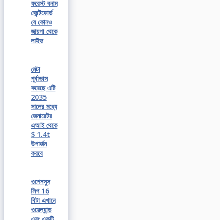
ফরেস্ট বনাম
ব্রেন্টফোর্ড
যে কোনও
জায়গা থেকে
লাইভ
মেটা
পূর্বাভাস
করেছে এটি
2035
সালের মধ্যে
জেনারেটর
এআই থেকে
$ 1.4t
উপার্জন
করবে
ওপেনসুস
লিপ 16
বিটা এখানে
ওয়েল্যান্ড
এবং একটি