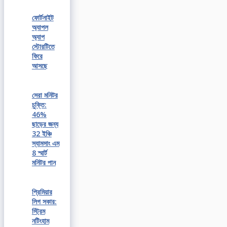
ফোর্টনাইট
অ্যাপল
অ্যাপ
স্টোরটিতে
ফিরে
আসছে
সেরা মনিটর
চুক্তি:
46%
ছাড়ের জন্য
32 ইঞ্চি
স্যামসাং এম
8 স্মার্ট
মনিটর পান
প্রিমিয়ার
লিগ সকার:
স্ট্রিম
নটিংহাম