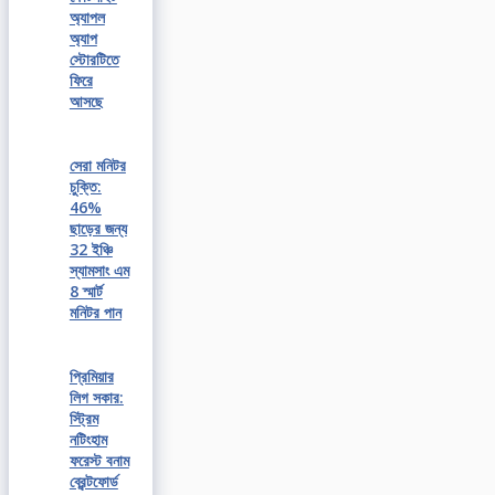
অ্যাপল
অ্যাপ
স্টোরটিতে
ফিরে
আসছে
সেরা মনিটর
চুক্তি:
46%
ছাড়ের জন্য
32 ইঞ্চি
স্যামসাং এম
8 স্মার্ট
মনিটর পান
প্রিমিয়ার
লিগ সকার:
স্ট্রিম
নটিংহাম
ফরেস্ট বনাম
ব্রেন্টফোর্ড