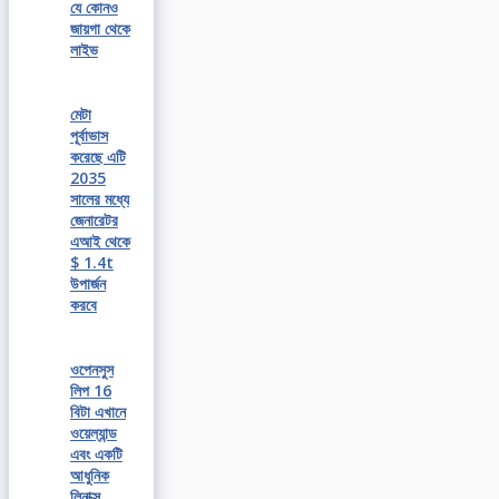
যে কোনও
জায়গা থেকে
লাইভ
মেটা
পূর্বাভাস
করেছে এটি
2035
সালের মধ্যে
জেনারেটর
এআই থেকে
$ 1.4t
উপার্জন
করবে
ওপেনসুস
লিপ 16
বিটা এখানে
ওয়েল্যান্ড
এবং একটি
আধুনিক
লিনাক্স