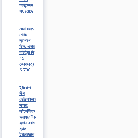
ফাউন্ডেশন
সহ রয়েছে
সেরা সস্তা
গেমিং
ল্যাপটপ
ডিল: এসার
নাইট্রো ভি
15
কেবলমাত্র
$ 700
ইউরোপা
লীগ
সেমিফাইনাল
সকার:
লাইভস্ট্রিম
অ্যাথলেটিক
ক্লাব বনাম
ম্যান
ইউনাইটেড