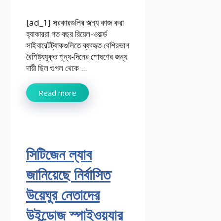
[ad_1] সরকারগুলির জন্য কাজ করা
হ্যাকাররা গত বছর রিয়েল-ওয়ার্ল্ড
সাইবারেটট্যাকগুলিতে ব্যবহৃত বেশিরভাগ
বৈশিষ্ট্যযুক্ত শূন্য-দিনের শোষণের জন্য
দায়ী ছিল গুগল থেকে ...
Read more
সিটিজেন ল্যাব
জানিয়েছে নির্বাসিত
উয়েঘুর নেতাদের
উইন্ডোজ স্পাইওয়্যার