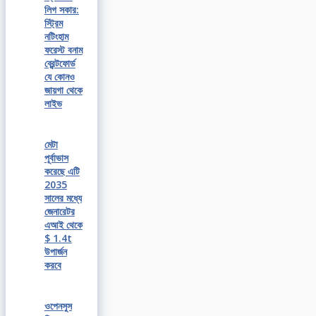
লিগ সকার:
স্ট্রিম
নটিংহাম
ফরেস্ট বনাম
ব্রেন্টফোর্ড
যে কোনও
জায়গা থেকে
লাইভ
মেটা
পূর্বাভাস
করেছে এটি
2035
সালের মধ্যে
জেনারেটর
এআই থেকে
$ 1.4t
উপার্জন
করবে
ওপেনসুস