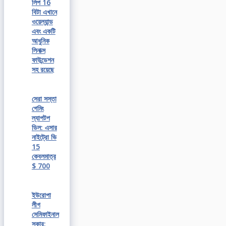
লিপ 16
বিটা এখানে
ওয়েল্যান্ড
এবং একটি
আধুনিক
লিনাক্স
ফাউন্ডেশন
সহ রয়েছে
সেরা সস্তা
গেমিং
ল্যাপটপ
ডিল: এসার
নাইট্রো ভি
15
কেবলমাত্র
$ 700
ইউরোপা
লীগ
সেমিফাইনাল
সকার: