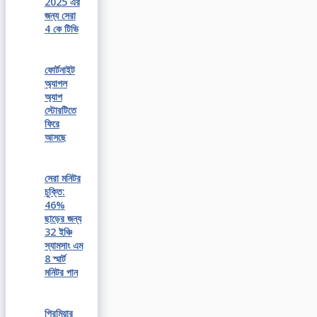
2025 এর
জন্য সেরা
4 কে টিভি
ফোর্টনাইট
অ্যাপল
অ্যাপ
স্টোরটিতে
ফিরে
আসছে
সেরা মনিটর
চুক্তি:
46%
ছাড়ের জন্য
32 ইঞ্চি
স্যামসাং এম
8 স্মার্ট
মনিটর পান
প্রিমিয়ার