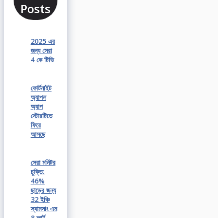
Posts
2025 এর
জন্য সেরা
4 কে টিভি
ফোর্টনাইট
অ্যাপল
অ্যাপ
স্টোরটিতে
ফিরে
আসছে
সেরা মনিটর
চুক্তি:
46%
ছাড়ের জন্য
32 ইঞ্চি
স্যামসাং এম
8 স্মার্ট