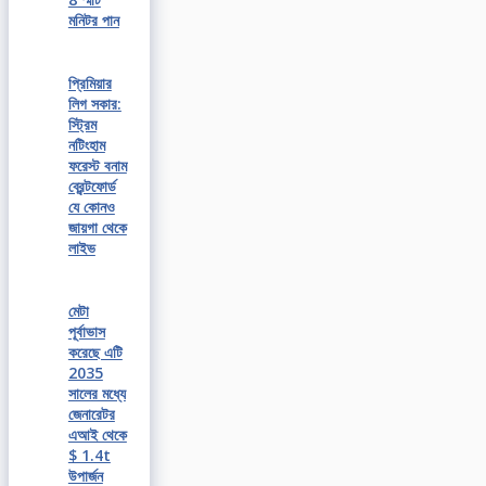
মনিটর পান
প্রিমিয়ার
লিগ সকার:
স্ট্রিম
নটিংহাম
ফরেস্ট বনাম
ব্রেন্টফোর্ড
যে কোনও
জায়গা থেকে
লাইভ
মেটা
পূর্বাভাস
করেছে এটি
2035
সালের মধ্যে
জেনারেটর
এআই থেকে
$ 1.4t
উপার্জন