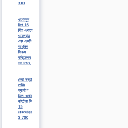
করবে
ওপেনসুস
লিপ 16
বিটা এখানে
ওয়েল্যান্ড
এবং একটি
আধুনিক
লিনাক্স
ফাউন্ডেশন
সহ রয়েছে
সেরা সস্তা
গেমিং
ল্যাপটপ
ডিল: এসার
নাইট্রো ভি
15
কেবলমাত্র
$ 700