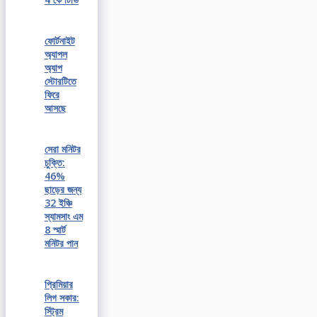
ফোর্টনাইট
অ্যাপল
অ্যাপ
স্টোরটিতে
ফিরে
আসছে
সেরা মনিটর
চুক্তি:
46%
ছাড়ের জন্য
32 ইঞ্চি
স্যামসাং এম
8 স্মার্ট
মনিটর পান
প্রিমিয়ার
লিগ সকার:
স্ট্রিম