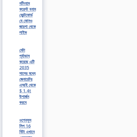
নটিংহাম
ফরেস্ট বনাম
ব্রেন্টফোর্ড
যে কোনও
জায়গা থেকে
লাইভ
মেটা
পূর্বাভাস
করেছে এটি
2035
সালের মধ্যে
জেনারেটর
এআই থেকে
$ 1.4t
উপার্জন
করবে
ওপেনসুস
লিপ 16
বিটা এখানে