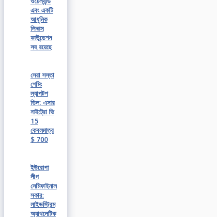
ওয়েল্যান্ড
এবং একটি
আধুনিক
লিনাক্স
ফাউন্ডেশন
সহ রয়েছে
সেরা সস্তা
গেমিং
ল্যাপটপ
ডিল: এসার
নাইট্রো ভি
15
কেবলমাত্র
$ 700
ইউরোপা
লীগ
সেমিফাইনাল
সকার:
লাইভস্ট্রিম
অ্যাথলেটিক