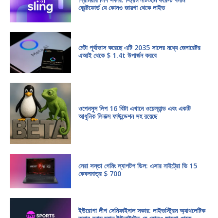
ব্রেন্টফোর্ড যে কোনও জায়গা থেকে লাইভ
মেটা পূর্বাভাস করেছে এটি 2035 সালের মধ্যে জেনারেটর
এআই থেকে $ 1.4t উপার্জন করবে
ওপেনসুস লিপ 16 বিটা এখানে ওয়েল্যান্ড এবং একটি
আধুনিক লিনাক্স ফাউন্ডেশন সহ রয়েছে
সেরা সস্তা গেমিং ল্যাপটপ ডিল: এসার নাইট্রো ভি 15
কেবলমাত্র $ 700
ইউরোপা লীগ সেমিফাইনাল সকার: লাইভস্ট্রিম অ্যাথলেটিক