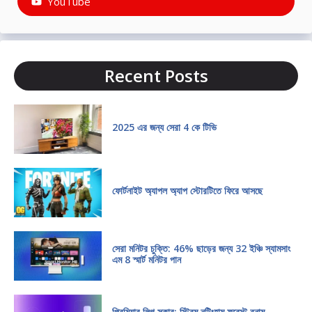
YouTube
Recent Posts
2025 এর জন্য সেরা 4 কে টিভি
ফোর্টনাইট অ্যাপল অ্যাপ স্টোরটিতে ফিরে আসছে
সেরা মনিটর চুক্তি: 46% ছাড়ের জন্য 32 ইঞ্চি স্যামসাং
এম 8 স্মার্ট মনিটর পান
প্রিমিয়ার লিগ সকার: স্ট্রিম নটিংহাম ফরেস্ট বনাম