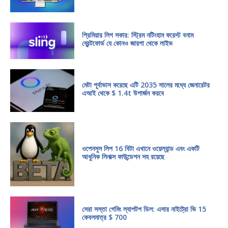
প্রিমিয়ার লিগ সকার: স্ট্রিম নটিংহাম ফরেস্ট বনাম
ব্রেন্টফোর্ড যে কোনও জায়গা থেকে লাইভ
মেটা পূর্বাভাস করেছে এটি 2035 সালের মধ্যে জেনারেটর
এআই থেকে $ 1.4t উপার্জন করবে
ওপেনসুস লিপ 16 বিটা এখানে ওয়েল্যান্ড এবং একটি
আধুনিক লিনাক্স ফাউন্ডেশন সহ রয়েছে
সেরা সস্তা গেমিং ল্যাপটপ ডিল: এসার নাইট্রো ভি 15
কেবলমাত্র $ 700