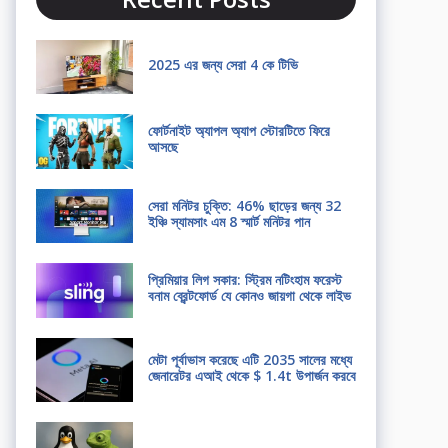
2025 এর জন্য সেরা 4 কে টিভি
ফোর্টনাইট অ্যাপল অ্যাপ স্টোরটিতে ফিরে
আসছে
সেরা মনিটর চুক্তি: 46% ছাড়ের জন্য 32
ইঞ্চি স্যামসাং এম 8 স্মার্ট মনিটর পান
প্রিমিয়ার লিগ সকার: স্ট্রিম নটিংহাম ফরেস্ট
বনাম ব্রেন্টফোর্ড যে কোনও জায়গা থেকে লাইভ
মেটা পূর্বাভাস করেছে এটি 2035 সালের মধ্যে
জেনারেটর এআই থেকে $ 1.4t উপার্জন করবে