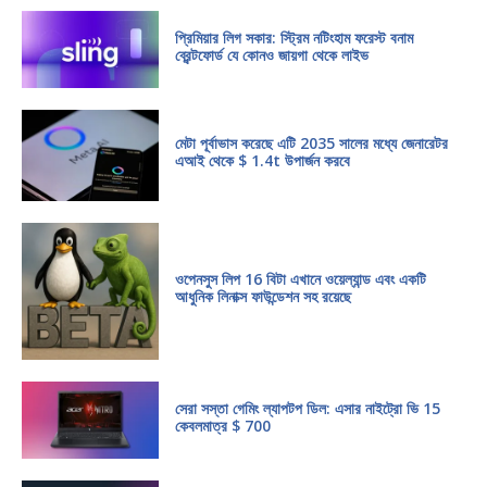
প্রিমিয়ার লিগ সকার: স্ট্রিম নটিংহাম ফরেস্ট বনাম
ব্রেন্টফোর্ড যে কোনও জায়গা থেকে লাইভ
মেটা পূর্বাভাস করেছে এটি 2035 সালের মধ্যে জেনারেটর
এআই থেকে $ 1.4t উপার্জন করবে
ওপেনসুস লিপ 16 বিটা এখানে ওয়েল্যান্ড এবং একটি
আধুনিক লিনাক্স ফাউন্ডেশন সহ রয়েছে
সেরা সস্তা গেমিং ল্যাপটপ ডিল: এসার নাইট্রো ভি 15
কেবলমাত্র $ 700