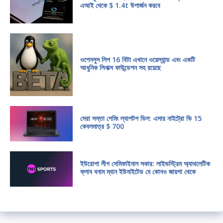
এআই থেকে $ 1.4t উপার্জন করবে
ওপেনসুস লিপ 16 বিটা এখানে ওয়েল্যান্ড এবং একটি
আধুনিক লিনাক্স ফাউন্ডেশন সহ রয়েছে
সেরা সস্তা গেমিং ল্যাপটপ ডিল: এসার নাইট্রো ভি 15
কেবলমাত্র $ 700
ইউরোপা লীগ সেমিফাইনাল সকার: লাইভস্ট্রিম অ্যাথলেটিক
ক্লাব বনাম ম্যান ইউনাইটেড যে কোনও জায়গা থেকে