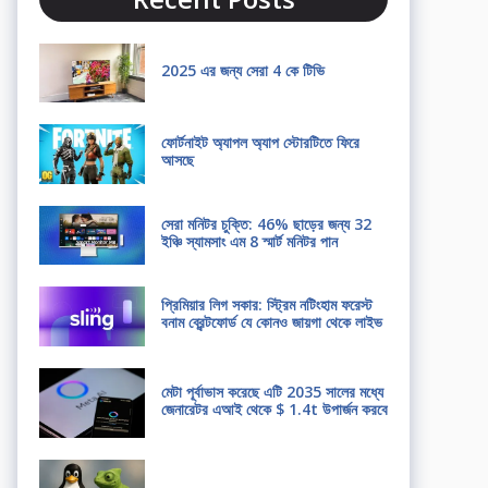
2025 এর জন্য সেরা 4 কে টিভি
ফোর্টনাইট অ্যাপল অ্যাপ স্টোরটিতে ফিরে
আসছে
সেরা মনিটর চুক্তি: 46% ছাড়ের জন্য 32
ইঞ্চি স্যামসাং এম 8 স্মার্ট মনিটর পান
প্রিমিয়ার লিগ সকার: স্ট্রিম নটিংহাম ফরেস্ট
বনাম ব্রেন্টফোর্ড যে কোনও জায়গা থেকে লাইভ
মেটা পূর্বাভাস করেছে এটি 2035 সালের মধ্যে
জেনারেটর এআই থেকে $ 1.4t উপার্জন করবে