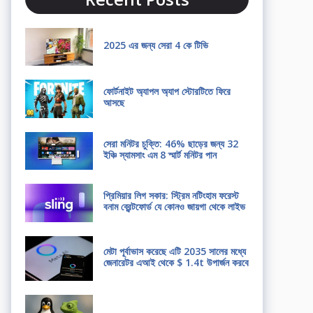
2025 এর জন্য সেরা 4 কে টিভি
ফোর্টনাইট অ্যাপল অ্যাপ স্টোরটিতে ফিরে
আসছে
সেরা মনিটর চুক্তি: 46% ছাড়ের জন্য 32
ইঞ্চি স্যামসাং এম 8 স্মার্ট মনিটর পান
প্রিমিয়ার লিগ সকার: স্ট্রিম নটিংহাম ফরেস্ট
বনাম ব্রেন্টফোর্ড যে কোনও জায়গা থেকে লাইভ
মেটা পূর্বাভাস করেছে এটি 2035 সালের মধ্যে
জেনারেটর এআই থেকে $ 1.4t উপার্জন করবে