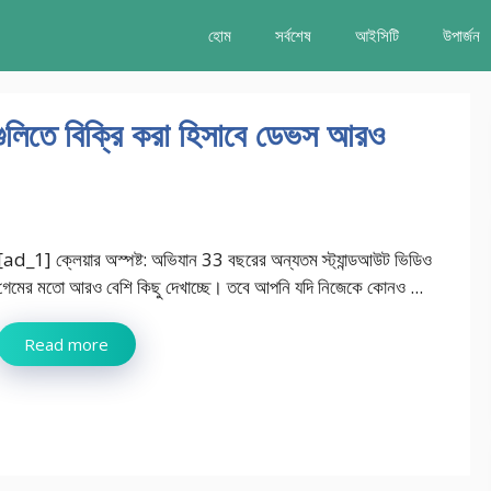
হোম
সর্বশেষ
আইসিটি
উপার্জন
রগুলিতে বিক্রি করা হিসাবে ডেভস আরও
[ad_1] ক্লেয়ার অস্পষ্ট: অভিযান 33 বছরের অন্যতম স্ট্যান্ডআউট ভিডিও
গেমের মতো আরও বেশি কিছু দেখাচ্ছে। তবে আপনি যদি নিজেকে কোনও ...
Read more