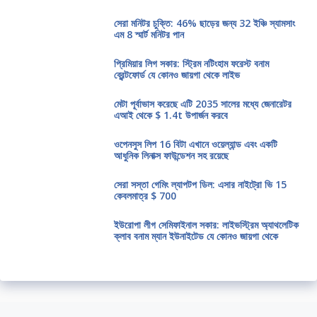
সেরা মনিটর চুক্তি: 46% ছাড়ের জন্য 32 ইঞ্চি স্যামসাং
এম 8 স্মার্ট মনিটর পান
প্রিমিয়ার লিগ সকার: স্ট্রিম নটিংহাম ফরেস্ট বনাম
ব্রেন্টফোর্ড যে কোনও জায়গা থেকে লাইভ
মেটা পূর্বাভাস করেছে এটি 2035 সালের মধ্যে জেনারেটর
এআই থেকে $ 1.4t উপার্জন করবে
ওপেনসুস লিপ 16 বিটা এখানে ওয়েল্যান্ড এবং একটি
আধুনিক লিনাক্স ফাউন্ডেশন সহ রয়েছে
সেরা সস্তা গেমিং ল্যাপটপ ডিল: এসার নাইট্রো ভি 15
কেবলমাত্র $ 700
ইউরোপা লীগ সেমিফাইনাল সকার: লাইভস্ট্রিম অ্যাথলেটিক
ক্লাব বনাম ম্যান ইউনাইটেড যে কোনও জায়গা থেকে