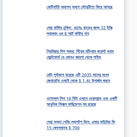
ফোর্টনাইট অ্যাপল অ্যাপ স্টোরটিতে ফিরে আসছে
সেরা মনিটর চুক্তি: 46% ছাড়ের জন্য 32 ইঞ্চি
স্যামসাং এম 8 স্মার্ট মনিটর পান
প্রিমিয়ার লিগ সকার: স্ট্রিম নটিংহাম ফরেস্ট বনাম
ব্রেন্টফোর্ড যে কোনও জায়গা থেকে লাইভ
মেটা পূর্বাভাস করেছে এটি 2035 সালের মধ্যে
জেনারেটর এআই থেকে $ 1.4t উপার্জন করবে
ওপেনসুস লিপ 16 বিটা এখানে ওয়েল্যান্ড এবং একটি
আধুনিক লিনাক্স ফাউন্ডেশন সহ রয়েছে
সেরা সস্তা গেমিং ল্যাপটপ ডিল: এসার নাইট্রো ভি
15 কেবলমাত্র $ 700