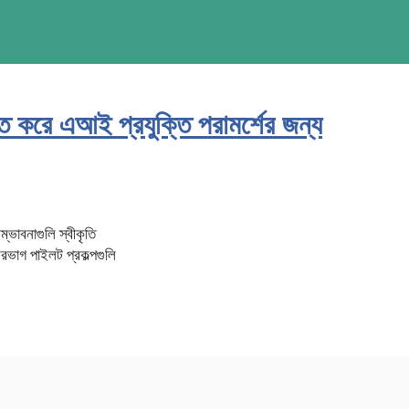
ত করে এআই প্রযুক্তি পরামর্শের জন্য
ভাবনাগুলি স্বীকৃতি
শিরভাগ পাইলট প্রকল্পগুলি