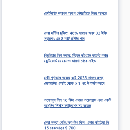
ফোর্টনাইট অ্যাপল অ্যাপ স্টোরটিতে ফিরে আসছে
সেরা মনিটর চুক্তি: 46% ছাড়ের জন্য 32 ইঞ্চি
স্যামসাং এম 8 স্মার্ট মনিটর পান
প্রিমিয়ার লিগ সকার: স্ট্রিম নটিংহাম ফরেস্ট বনাম
ব্রেন্টফোর্ড যে কোনও জায়গা থেকে লাইভ
মেটা পূর্বাভাস করেছে এটি 2035 সালের মধ্যে
জেনারেটর এআই থেকে $ 1.4t উপার্জন করবে
ওপেনসুস লিপ 16 বিটা এখানে ওয়েল্যান্ড এবং একটি
আধুনিক লিনাক্স ফাউন্ডেশন সহ রয়েছে
সেরা সস্তা গেমিং ল্যাপটপ ডিল: এসার নাইট্রো ভি
15 কেবলমাত্র $ 700