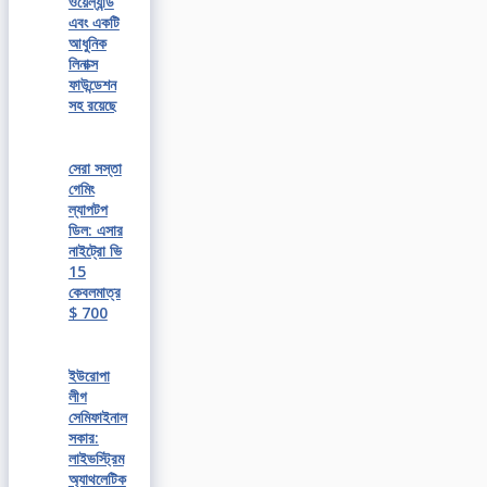
ওয়েল্যান্ড
এবং একটি
আধুনিক
লিনাক্স
ফাউন্ডেশন
সহ রয়েছে
সেরা সস্তা
গেমিং
ল্যাপটপ
ডিল: এসার
নাইট্রো ভি
15
কেবলমাত্র
$ 700
ইউরোপা
লীগ
সেমিফাইনাল
সকার:
লাইভস্ট্রিম
অ্যাথলেটিক