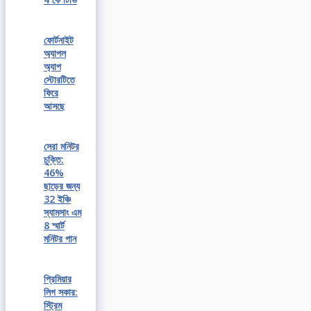
ফোর্টনাইট
অ্যাপল
অ্যাপ
স্টোরটিতে
ফিরে
আসছে
সেরা মনিটর
চুক্তি:
46%
ছাড়ের জন্য
32 ইঞ্চি
স্যামসাং এম
8 স্মার্ট
মনিটর পান
প্রিমিয়ার
লিগ সকার:
স্ট্রিম