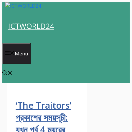
Skip
to
content
ICTWORLD24
Menu
‘The Traitors’
প্রকাশের সময়সূচী:
যখন পর্ব 4 ময়ূরের