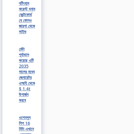
নটিংহাম
ফরেস্ট বনাম
ব্রেন্টফোর্ড
যে কোনও
জায়গা থেকে
লাইভ
মেটা
পূর্বাভাস
করেছে এটি
2035
সালের মধ্যে
জেনারেটর
এআই থেকে
$ 1.4t
উপার্জন
করবে
ওপেনসুস
লিপ 16
বিটা এখানে