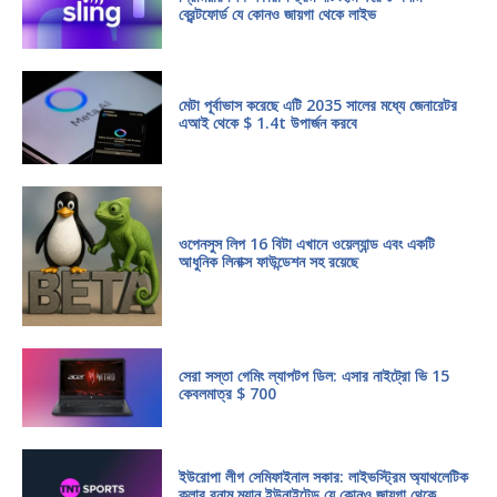
ব্রেন্টফোর্ড যে কোনও জায়গা থেকে লাইভ
মেটা পূর্বাভাস করেছে এটি 2035 সালের মধ্যে জেনারেটর
এআই থেকে $ 1.4t উপার্জন করবে
ওপেনসুস লিপ 16 বিটা এখানে ওয়েল্যান্ড এবং একটি
আধুনিক লিনাক্স ফাউন্ডেশন সহ রয়েছে
সেরা সস্তা গেমিং ল্যাপটপ ডিল: এসার নাইট্রো ভি 15
কেবলমাত্র $ 700
ইউরোপা লীগ সেমিফাইনাল সকার: লাইভস্ট্রিম অ্যাথলেটিক
ক্লাব বনাম ম্যান ইউনাইটেড যে কোনও জায়গা থেকে