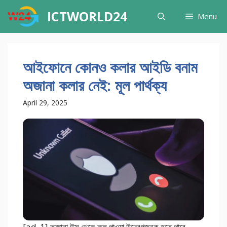
Skip
ICTWORLD24
Menu
to
content
আইফোনে কোনও কলার আইডি বনাম
অজানা কলার নেই: মূল পার্থক্য
April 29, 2025
[ad_1] অজানা উত্স থেকে কল পাওয়া উদ্বেগজনক হতে পারে,