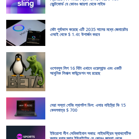
ব্রেন্টফোর্ড যে কোনও জায়গা থেকে লাইভ
মেটা পূর্বাভাস করেছে এটি 2035 সালের মধ্যে জেনারেটর
এআই থেকে $ 1.4t উপার্জন করবে
ওপেনসুস লিপ 16 বিটা এখানে ওয়েল্যান্ড এবং একটি
আধুনিক লিনাক্স ফাউন্ডেশন সহ রয়েছে
সেরা সস্তা গেমিং ল্যাপটপ ডিল: এসার নাইট্রো ভি 15
কেবলমাত্র $ 700
ইউরোপা লীগ সেমিফাইনাল সকার: লাইভস্ট্রিম অ্যাথলেটিক
ক্লাব বনাম ম্যান ইউনাইটেড যে কোনও জায়গা থেকে