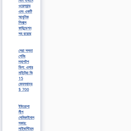
বিটা এখানে
ওয়েল্যান্ড
এবং একটি
আধুনিক
লিনাক্স
ফাউন্ডেশন
সহ রয়েছে
সেরা সস্তা
গেমিং
ল্যাপটপ
ডিল: এসার
নাইট্রো ভি
15
কেবলমাত্র
$ 700
ইউরোপা
লীগ
সেমিফাইনাল
সকার:
লাইভস্ট্রিম