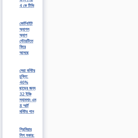
4 কে টিভি
ফোর্টনাইট
অ্যাপল
অ্যাপ
স্টোরটিতে
ফিরে
আসছে
সেরা মনিটর
চুক্তি:
46%
ছাড়ের জন্য
32 ইঞ্চি
স্যামসাং এম
8 স্মার্ট
মনিটর পান
প্রিমিয়ার
লিগ সকার: