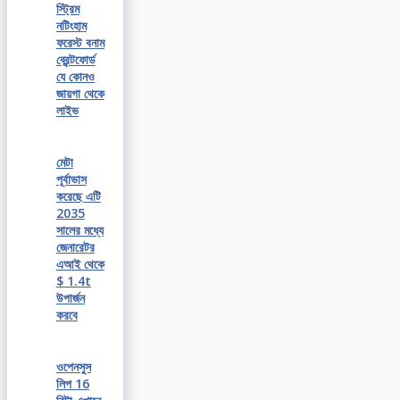
স্ট্রিম
নটিংহাম
ফরেস্ট বনাম
ব্রেন্টফোর্ড
যে কোনও
জায়গা থেকে
লাইভ
মেটা
পূর্বাভাস
করেছে এটি
2035
সালের মধ্যে
জেনারেটর
এআই থেকে
$ 1.4t
উপার্জন
করবে
ওপেনসুস
লিপ 16