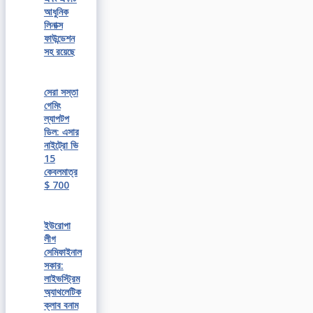
আধুনিক
লিনাক্স
ফাউন্ডেশন
সহ রয়েছে
সেরা সস্তা
গেমিং
ল্যাপটপ
ডিল: এসার
নাইট্রো ভি
15
কেবলমাত্র
$ 700
ইউরোপা
লীগ
সেমিফাইনাল
সকার:
লাইভস্ট্রিম
অ্যাথলেটিক
ক্লাব বনাম