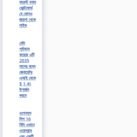
ফরেস্ট বনাম
ব্রেন্টফোর্ড
যে কোনও
জায়গা থেকে
লাইভ
মেটা
পূর্বাভাস
করেছে এটি
2035
সালের মধ্যে
জেনারেটর
এআই থেকে
$ 1.4t
উপার্জন
করবে
ওপেনসুস
লিপ 16
বিটা এখানে
ওয়েল্যান্ড
এবং একটি