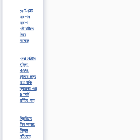
ফোর্টনাইট
অ্যাপল
অ্যাপ
স্টোরটিতে
ফিরে
আসছে
সেরা মনিটর
চুক্তি:
46%
ছাড়ের জন্য
32 ইঞ্চি
স্যামসাং এম
8 স্মার্ট
মনিটর পান
প্রিমিয়ার
লিগ সকার:
স্ট্রিম
নটিংহাম