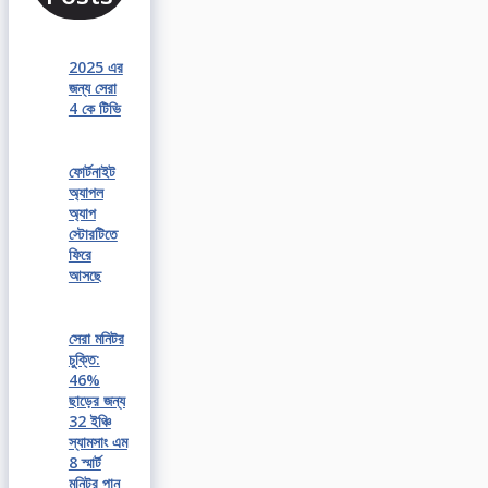
2025 এর
জন্য সেরা
4 কে টিভি
ফোর্টনাইট
অ্যাপল
অ্যাপ
স্টোরটিতে
ফিরে
আসছে
সেরা মনিটর
চুক্তি:
46%
ছাড়ের জন্য
32 ইঞ্চি
স্যামসাং এম
8 স্মার্ট
মনিটর পান