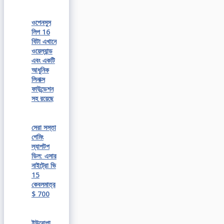
ওপেনসুস
লিপ 16
বিটা এখানে
ওয়েল্যান্ড
এবং একটি
আধুনিক
লিনাক্স
ফাউন্ডেশন
সহ রয়েছে
সেরা সস্তা
গেমিং
ল্যাপটপ
ডিল: এসার
নাইট্রো ভি
15
কেবলমাত্র
$ 700
ইউরোপা