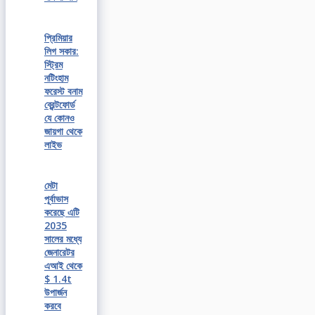
প্রিমিয়ার
লিগ সকার:
স্ট্রিম
নটিংহাম
ফরেস্ট বনাম
ব্রেন্টফোর্ড
যে কোনও
জায়গা থেকে
লাইভ
মেটা
পূর্বাভাস
করেছে এটি
2035
সালের মধ্যে
জেনারেটর
এআই থেকে
$ 1.4t
উপার্জন
করবে