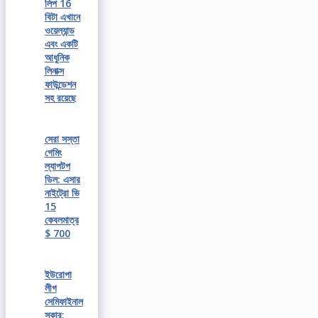
লিপ 16
বিটা এখানে
ওয়েল্যান্ড
এবং একটি
আধুনিক
লিনাক্স
ফাউন্ডেশন
সহ রয়েছে
সেরা সস্তা
গেমিং
ল্যাপটপ
ডিল: এসার
নাইট্রো ভি
15
কেবলমাত্র
$ 700
ইউরোপা
লীগ
সেমিফাইনাল
সকার: