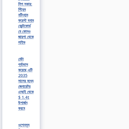
লিগ সকার:
স্ট্রিম
নটিংহাম
ফরেস্ট বনাম
ব্রেন্টফোর্ড
যে কোনও
জায়গা থেকে
লাইভ
মেটা
পূর্বাভাস
করেছে এটি
2035
সালের মধ্যে
জেনারেটর
এআই থেকে
$ 1.4t
উপার্জন
করবে
ওপেনসুস