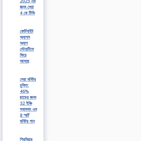
2025 এর
জন্য সেরা
4 কে টিভি
ফোর্টনাইট
অ্যাপল
অ্যাপ
স্টোরটিতে
ফিরে
আসছে
সেরা মনিটর
চুক্তি:
46%
ছাড়ের জন্য
32 ইঞ্চি
স্যামসাং এম
8 স্মার্ট
মনিটর পান
প্রিমিয়ার